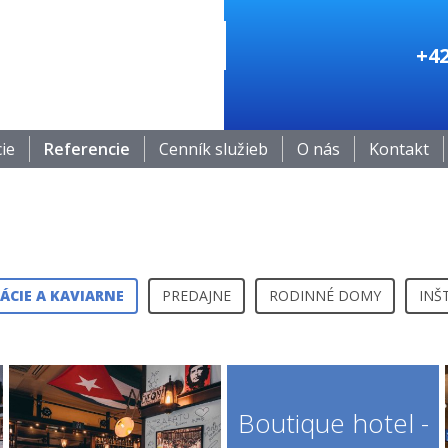
+42
cie
Referencie
Cenník služieb
O nás
Kontakt
ÁCIE A KAVIARNE
PREDAJNE
RODINNÉ DOMY
INŠ
Boutique hotel -