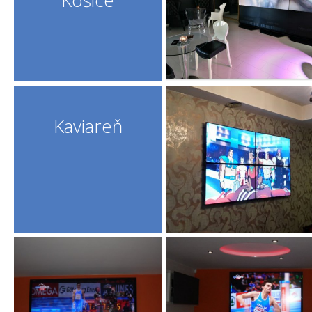
Košice
Kaviareň