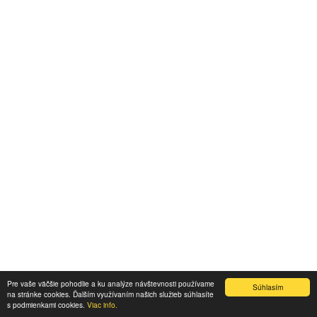
Pre vaše väčšie pohodlie a ku analýze návštevnosti používame
Súhlasím
na stránke cookies. Ďalším využívaním našich služieb súhlasíte
s podmienkami cookies.
Viac info.