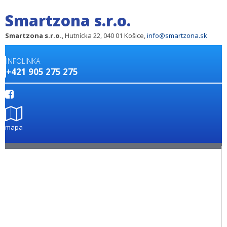
Smartzona s.r.o.
Smartzona s.r.o.
, Hutnícka 22, 040 01 Košice,
info@smartzona.sk
INFOLINKA
+421 905 275 275
mapa
Hotely / Profi monitory
Reklamné panely
Inštalácie
Referencie
Cenník služieb