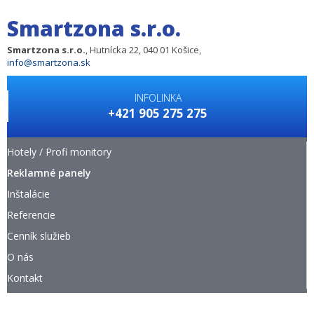
Smartzona s.r.o.
Smartzona s.r.o.
, Hutnícka 22, 040 01 Košice,
info@smartzona.sk
INFOLINKA
+421 905 275 275
Hotely / Profi monitory
Reklamné panely
Inštalácie
Referencie
Cenník služieb
O nás
Kontakt