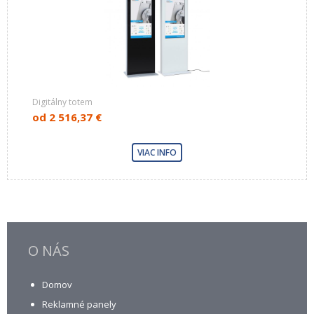
Digitálny totem
od
2 516,37 €
VIAC INFO
O NÁS
Domov
Reklamné panely