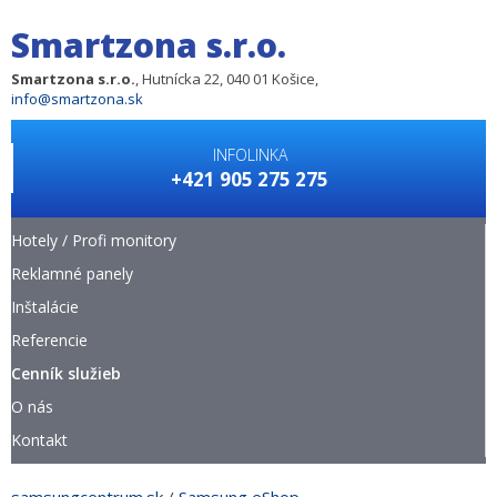
Smartzona s.r.o.
Smartzona s.r.o.
, Hutnícka 22, 040 01 Košice,
info@smartzona.sk
INFOLINKA
+421 905 275 275
Hotely / Profi monitory
Reklamné panely
Inštalácie
Referencie
Cenník služieb
O nás
Kontakt