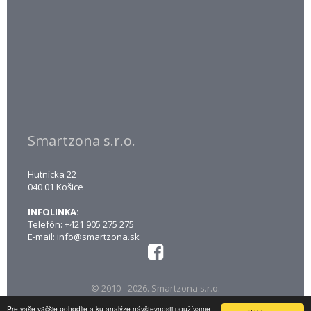
Smartzona s.r.o.
Hutnícka 22
040 01 Košice
INFOLINKA:
Telefón: +421 905 275 275
E-mail:
info@smartzona.sk
© 2010 - 2026. Smartzona s.r.o.
created by
webmatic s. r. o.
Pre vaše väčšie pohodlie a ku analýze návštevnosti používame